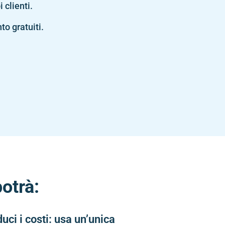
i clienti.
o gratuiti.
otrà:
duci i costi: usa un’unica